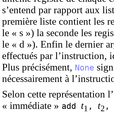
s’entend par rapport aux lis
première liste contient les r
le « s ») la seconde les regi
le « d »). Enfin le dernier 
effectués par l’instruction, 
Plus précisément,
signi
None
nécessairement à l’instructi
Selon cette représentation l
« immédiate »
t
t
add
,
,
1
2