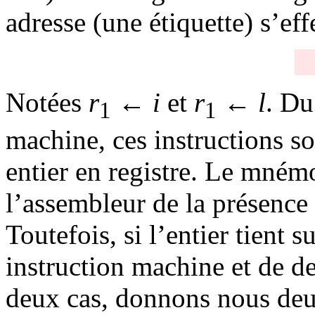
adresse (une étiquette) s’eff
Notées
r
←
i
et
r
←
l
. Du
1
1
machine, ces instructions so
entier en registre. Le mné
l’assembleur de la présence 
Toutefois, si l’entier tient s
instruction machine et de d
deux cas, donnons nous deu