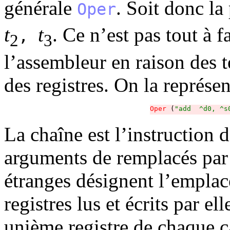
générale
. Soit donc l
Oper
t
t
. Ce n’est pas tout à f
,
2
3
l’assembleur en raison des 
des registres. On la représen
Oper
 (
"add  ^d0, ^s
La chaîne est l’instruction d
arguments de remplacés pa
étranges désignent l’emplac
registres lus et écrits par el
unième registre de chaque c