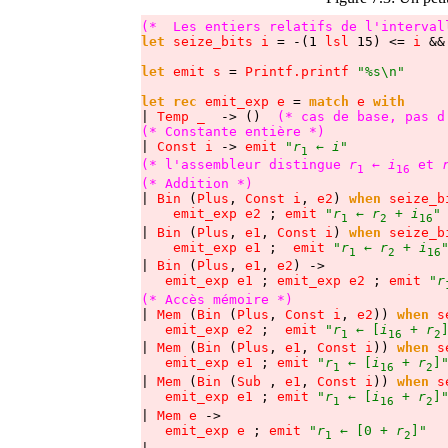
(*  Les entiers relatifs de l'interval
let
seize_bits i
 = -(1 
lsl
 15) <= 
i
 &&
let
emit s
 = 
Printf.printf 
"%s\n"
let rec
 emit_exp e
 = 
match
e
with
| 
Temp _
  -> ()  
(* cas de base, pas d
(* Constante entière *)
| 
Const i
 -> 
emit
"
r
 ← 
i
"
1
(* l'assembleur distingue 
r
 ← 
i
 et 
1
16
(* Addition *)
| 
Bin
 (
Plus
, 
Const i
, 
e2
) 
when
seize_b
emit_exp e2
 ; 
emit
"
r
 ← 
r
 + 
i
"
1
2
16
| 
Bin
 (
Plus
, 
e1
, 
Const i
) 
when
seize_b
emit_exp e1
 ;  
emit
"
r
 ← 
r
 + 
i
1
2
16
| 
Bin
 (
Plus
, 
e1
, 
e2
) ->

emit_exp e1
 ; 
emit_exp e2
 ; 
emit
"
r
(* Accès mémoire *)
| 
Mem
 (
Bin
 (
Plus
, 
Const i
, 
e2
)) 
when
s
emit_exp e2
 ;  
emit
"
r
 ← [
i
 + 
r
1
16
2
| 
Mem
 (
Bin
 (
Plus
, 
e1
, 
Const i
)) 
when
s
emit_exp e1
 ; 
emit
"
r
 ← [
i
 + 
r
]
1
16
2
| 
Mem
 (
Bin
 (
Sub
 , 
e1
, 
Const i
)) 
when
s
emit_exp e1
 ; 
emit
"
r
 ← [
i
 + 
r
]
1
16
2
| 
Mem e
 ->

emit_exp e
 ; 
emit
"
r
 ← [0 + 
r
]"
1
2