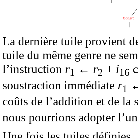
La dernière tuile provient d
tuile du même genre ne semb
l’instruction
r
←
r
+
i
c
1
2
16
soustraction immédiate
r
1
coûts de l’addition et de la 
nous pourrions adopter l’une
Une fois les tuiles définies,