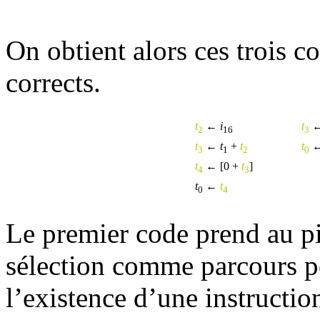
On obtient alors ces trois c
corrects.
t
←
i
t
2
16
3
t
←
t
+
t
t
←
3
1
2
0
t
← [0 +
t
]
4
3
t
←
t
0
4
Le premier code prend au pie
sélection comme parcours p
l’existence d’une instructio