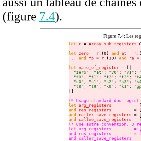
aussi un tableau de chaînes
(figure
7.4
).
Figure 7.4:
Les reg
let
r
 = 
Array.sub registers
 
let
zero
 = 
r.
(0) 
and
at
 = 
r.
... 
and
 fp
 = 
r.
(30) 
and
ra
 =
let
name_of_register
 = [|

"zero"
; 
"at"
; 
"v0"
; 
"v1"
; 
"t0"
; 
"t1"
; 
"t2"
; 
"t3"
; 
"t
"s0"
; 
"s1"
; 
"s2"
; 
"s3"
; 
"s
"t8"
; 
"t9"
; 
"k0"
; 
"k1"
; 
"g
|]

(* Usage standard des regist
let
arg_registers
         = 
and
res_registers
         = 
and
caller_save_registers
 = 
and
callee_save_registers
 = 
(* Une autre convention, 3 re
let arg_registers         = [
and res_registers         = [
and caller_save_registers =  