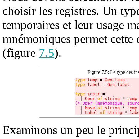
choisir les registres. Un ty
temporaires et leur usage ma
mnémoniques permet cette o
(figure
7.5
).
Figure 7.5:
Le type des in
type
temp
 = 
type
 label
 = 
Gen.label

type
 instr
 =

  | 
Oper 
of
 string
 * 
temp
(* Oper (mnémonique, sour
  | 
Move 
of
 string
 * 
temp
  | 
Label 
of
 string
 * 
lab
Examinons un peu le princip