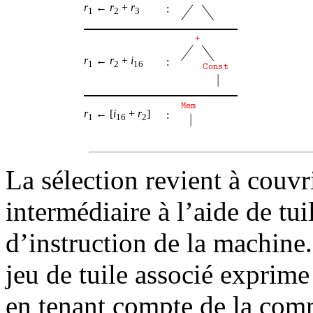
r
←
r
+
r
:
1
2
3
r
←
r
+
i
:
1
2
16
r
← [
i
+
r
]
:
1
16
2
La sélection revient à couvr
intermédiaire à l’aide de tui
d’instruction de la machine.
jeu de tuile associé exprime
en tenant compte de la commu