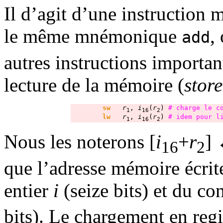
Il d’agit d’une instruction 
le même mnémonique
,
add
autres instructions importan
lecture de la mémoire (
store
sw
r
, 
i
(
r
) 
# charge le c
1
16
2
lw
r
, 
i
(
r
) 
# idem pour l
1
16
2
Nous les noterons [
i
+
r
]
16
2
que l’adresse mémoire écrit
entier
i
(seize bits) et du co
bits). Le chargement en reg