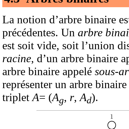
La notion d’arbre binaire es
précédentes. Un
arbre binai
est soit vide, soit l’union 
racine
, d’un arbre binaire 
arbre binaire appelé
sous-ar
représenter un arbre binair
triplet
A
= (
A
,
r
,
A
).
g
d