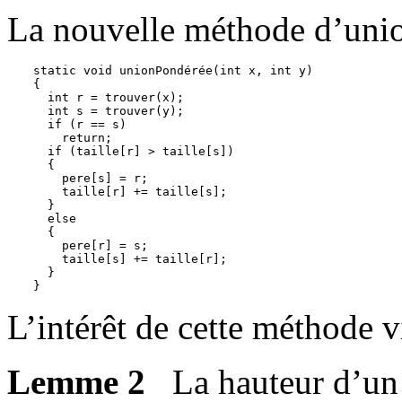
La nouvelle méthode d’union
static void unionPondérée(int x, int y) 

{

  int r = trouver(x);

  int s = trouver(y);

  if (r == s)

    return;

  if (taille[r] > taille[s])

  {

    pere[s] = r;

    taille[r] += taille[s];

  }

  else

  {

    pere[r] = s;

    taille[s] += taille[r];

  }  

L’intérêt de cette méthode v
Lemme 2
La hauteur d’un 