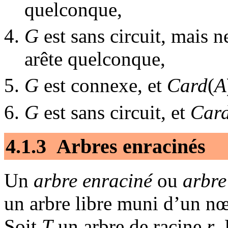
quelconque,
G
est sans circuit, mais ne
arête quelconque,
G
est connexe, et
Card
(
A
G
est sans circuit, et
Car
4.1.3 Arbres enracinés
Un
arbre enraciné
ou
arbre
un arbre libre muni d’un nœ
Soit
T
un arbre de racine
r
.