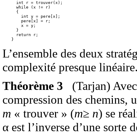
  int r = trouver(x);

  while (x != r)

  {

    int y = pere[x];

    pere[x] = r;

    x = y;

  }

  return r;

L’ensemble des deux stratég
complexité presque linéaire
Théorème 3
(Tarjan) Avec 
compression des chemins, u
m
« trouver » (
m
≥
n
) se réa
α est l’inverse d’une sorte