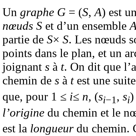
Un
graphe
G
= (
S
,
A
) est 
nœuds
S
et d’un ensemble
partie de
S
×
S
. Les nœuds s
points dans le plan, et un a
joignant
s
à
t
. On dit que l’
chemin de
s
à
t
est une suite
que, pour 1 ≤
i
≤
n
, (
s
,
s
)
i
−1
i
l’origine
du chemin et le 
est la
longueur
du chemin. C