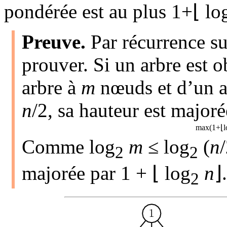
pondérée est au plus 1+⌊ lo
Preuve.
Par récurrence s
prouver. Si un arbre est 
arbre à
m
nœuds et d’un a
n
/2, sa hauteur est majoré
max(1+⌊l
Comme log
m
≤ log
(
n
2
2
majorée par 1 + ⌊ log
n
⌋
2