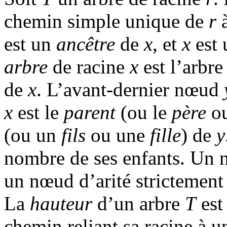
chemin simple unique de
r
est un
ancêtre
de
x
, et
x
est
arbre
de racine
x
est l’arbre
de
x
. L’avant-dernier nœud
x
est le
parent
(ou le
père
ou
(ou un
fils
ou une
fille
) de
y
nombre de ses enfants. Un 
un nœud d’arité strictement
La
hauteur
d’un arbre
T
est
chemin reliant sa racine à u