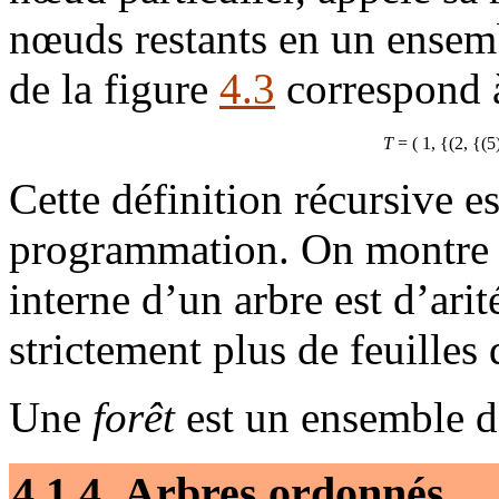
nœuds restants en un ensemb
de la figure
4.3
correspond à
T
= ( 1, {(2, {(5)
Cette définition récursive es
programmation. On montre a
interne d’un arbre est d’arit
strictement plus de feuilles
Une
forêt
est un ensemble d
4.1.4 Arbres ordonnés