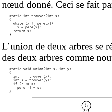
nœud donné. Ceci se fait pa
static int trouver(int x) 

{

  while (x != pere[x])

    x = pere[x];

  return x;

L’union de deux arbres se ré
des deux arbres comme nouve
static void union(int x, int y) 

{

  int r = trouver(x);

  int s = trouver(y);

  if (r != s)

    pere[r] = s;
