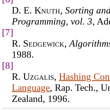
D. E. Knuth
,
Sorting an
Programming, vol. 3
, Ad
[7]
R. Sedgewick
,
Algorithms
1988.
[8]
R. Uzgalis
,
Hashing Con
Language
, Rap. Tech., 
Zealand, 1996.